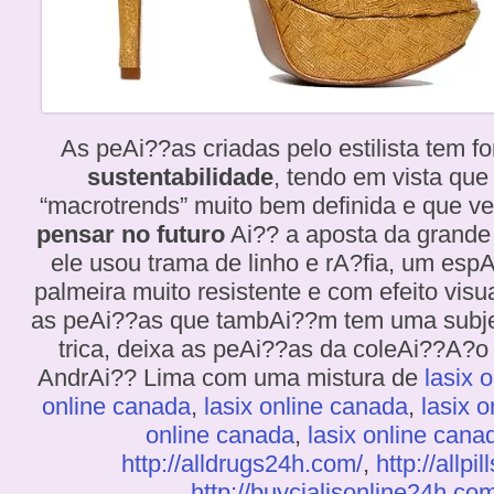
As peAi??as criadas pelo estilista tem f
sustentabilidade
, tendo em vista qu
“macrotrends” muito bem definida e que veio
pensar no futuro
Ai?? a aposta da grande 
ele usou trama de linho e rA?fia, um espA
palmeira muito resistente e com efeito vis
as peAi??as que tambAi??m tem uma subj
trica, deixa as peAi??as da coleAi??A?o
AndrAi?? Lima com uma mistura de
lasix 
online canada
,
lasix online canada
,
lasix 
online canada
,
lasix online cana
http://alldrugs24h.com/
,
http://allpi
http://buycialisonline24h.com