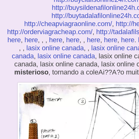
http://buysildenafilonline24h
http://buytadalafilonline24h.
http://cheapviagraonline.com/
,
http://h
http://orderviagracheap.com/
,
http://tadalafil
here
,
here
, , ,
here
,
here
, ,
here
,
here
,
here
.
, ,
lasix online canada
, ,
lasix online ca
canada
,
lasix online canada
, lasix online 
canada, lasix online canada, lasix online
misterioso
, tornando a coleAi??A?o mui