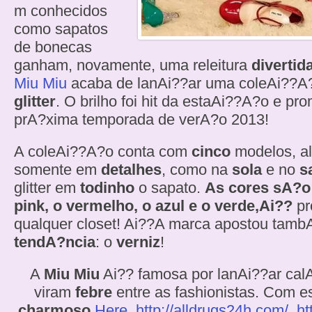
m conhecidos
como sapatos
de bonecas
ganham, novamente, uma releitura
divertid
Miu Miu
acaba de lanAi??ar uma coleAi??A
glitter
. O brilho foi hit da estaAi??A?o e p
prA?xima temporada de verA?o 2013!
A coleAi??A?o conta com
cinco
modelos, al
somente em
detalhes
, como na
sola
e no
s
glitter em
todinho
o sapato.
As cores sA?o
pink, o vermelho, o azul e o verde,Ai??
pr
qualquer closet! Ai??A marca apostou tamb
tendA?ncia
: o
verniz
!
A
Miu
Miu
Ai?? famosa por lanAi??ar cal
viram
febre
entre as fashionistas. Com e
charmoso
Here
,
http://alldrugs24h.com/
,
ht