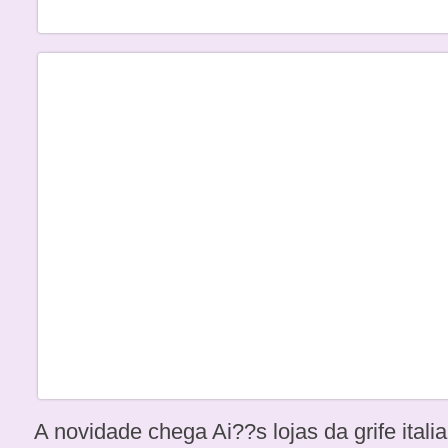
A novidade chega Ai??s lojas da grife ita